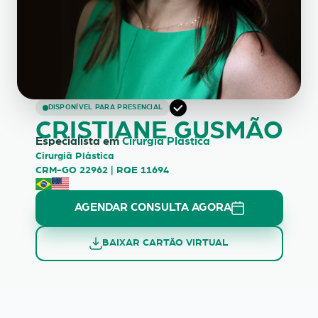
CRISTIANE GUSMÃO
DISPONÍVEL PARA PRESENCIAL
CRISTIANE GUSMÃO
Especialista em
Cirurgia Plástica
Cirurgiã Plástica
CRM-GO 22962 | RQE 11694
AGENDAR CONSULTA AGORA
BAIXAR CARTÃO VIRTUAL