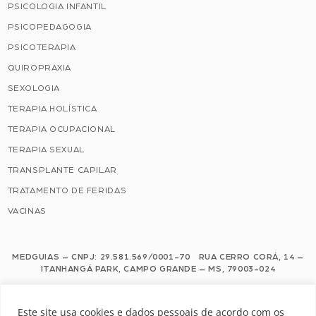
PSICOLOGIA INFANTIL
PSICOPEDAGOGIA
PSICOTERAPIA
QUIROPRAXIA
SEXOLOGIA
TERAPIA HOLÍSTICA
TERAPIA OCUPACIONAL
TERAPIA SEXUAL
TRANSPLANTE CAPILAR
TRATAMENTO DE FERIDAS
VACINAS
MEDGUIAS – CNPJ: 29.581.569/0001-70 RUA CERRO CORÁ, 14 –
ITANHANGÁ PARK, CAMPO GRANDE – MS, 79003-024
Este site usa cookies e dados pessoais de acordo com os nossos Termos de
Este site usa cookies e dados pessoais de acordo com os