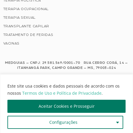
TERAPIA HOLÍSTICA
TERAPIA OCUPACIONAL
TERAPIA SEXUAL
TRANSPLANTE CAPILAR
TRATAMENTO DE FERIDAS
VACINAS
MEDGUIAS – CNPJ: 29.581.569/0001-70 RUA CERRO CORÁ, 14 –
ITANHANGÁ PARK, CAMPO GRANDE – MS, 79003-024
Este site usa cookies e dados pessoais de acordo com os nossos Termos de
Este site usa cookies e dados pessoais de acordo com os
Uso e Política de Privacidade.
nossos
Termos de Uso e Política de Privacidade
.
Configuração de Cookies
Aceitar Cookies e Prosseguir
MEDGUIAS | TODOS OS DIREITOS RESERVADOS
Configurações
DESENVOLVIMENTO: