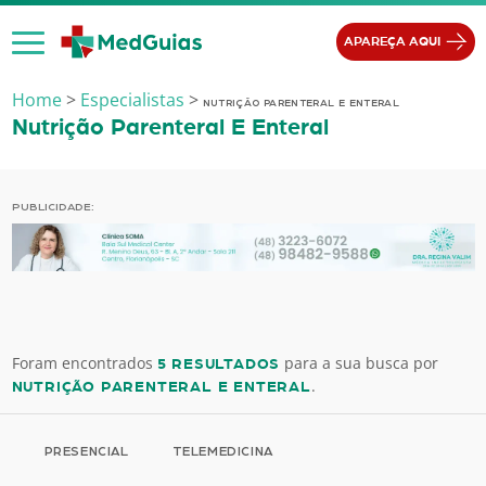
Ir para o conteúdo
APAREÇA AQUI
Home
>
Especialistas
>
NUTRIÇÃO PARENTERAL E ENTERAL
Nutrição Parenteral E Enteral
PUBLICIDADE:
Foram encontrados
para a sua busca por
5 RESULTADOS
.
NUTRIÇÃO PARENTERAL E ENTERAL
PRESENCIAL
TELEMEDICINA