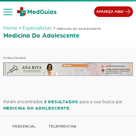
Ir para o conteúdo
APAREÇA AQUI
Home
>
Especialistas
>
MEDICINA DO ADOLESCENTE
Medicina Do Adolescente
PUBLICIDADE:
Foram encontrados
para a sua busca por
3 RESULTADOS
.
MEDICINA DO ADOLESCENTE
PRESENCIAL
TELEMEDICINA