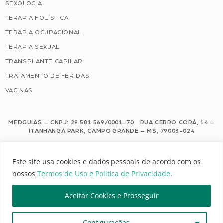
SEXOLOGIA
TERAPIA HOLÍSTICA
TERAPIA OCUPACIONAL
TERAPIA SEXUAL
TRANSPLANTE CAPILAR
TRATAMENTO DE FERIDAS
VACINAS
MEDGUIAS – CNPJ: 29.581.569/0001-70 RUA CERRO CORÁ, 14 –
ITANHANGÁ PARK, CAMPO GRANDE – MS, 79003-024
Este site usa cookies e dados pessoais de acordo com os nossos Termos de
Este site usa cookies e dados pessoais de acordo com os
Uso e Política de Privacidade.
nossos
Termos de Uso e Política de Privacidade
.
Configuração de Cookies
Aceitar Cookies e Prosseguir
MEDGUIAS | TODOS OS DIREITOS RESERVADOS
Configurações