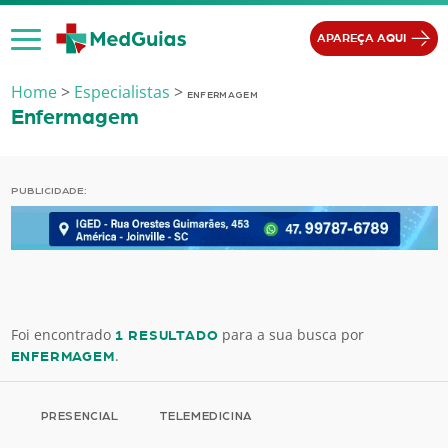
Ir para o conteúdo
APAREÇA AQUI
Home
>
Especialistas
>
ENFERMAGEM
Enfermagem
PUBLICIDADE:
Foi encontrado
para a sua busca por
1 RESULTADO
.
ENFERMAGEM
PRESENCIAL
TELEMEDICINA