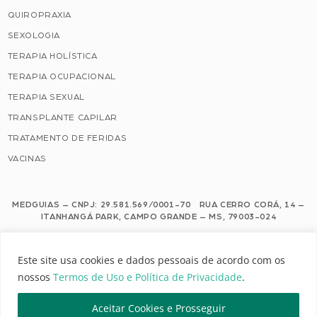
QUIROPRAXIA
SEXOLOGIA
TERAPIA HOLÍSTICA
TERAPIA OCUPACIONAL
TERAPIA SEXUAL
TRANSPLANTE CAPILAR
TRATAMENTO DE FERIDAS
VACINAS
MEDGUIAS – CNPJ: 29.581.569/0001-70 RUA CERRO CORÁ, 14 –
ITANHANGÁ PARK, CAMPO GRANDE – MS, 79003-024
Este site usa cookies e dados pessoais de acordo com os nossos Termos de
Este site usa cookies e dados pessoais de acordo com os
Uso e Política de Privacidade.
nossos
Termos de Uso e Política de Privacidade
.
Configuração de Cookies
Aceitar Cookies e Prosseguir