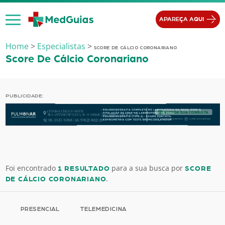
Ir para o conteúdo
APAREÇA AQUI
Home
>
Especialistas
>
SCORE DE CÁLCIO CORONARIANO
Score De Cálcio Coronariano
PUBLICIDADE:
Foi encontrado
para a sua busca por
1 RESULTADO
SCORE
.
DE CÁLCIO CORONARIANO
PRESENCIAL
TELEMEDICINA