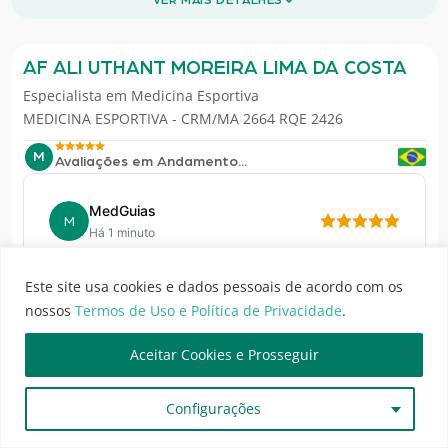
AF ALI UTHANT MOREIRA LIMA DA COSTA
Especialista em
Medicina Esportiva
MEDICINA ESPORTIVA - CRM/MA 2664 RQE 2426
M
Avaliações em Andamento...
MedGuias
M
Há 1 minuto
Este profissional pode ter avaliações que ainda não
estão disponíveis para exibição e em breve serão
Este site usa cookies e dados pessoais de acordo com os
publicadas.
nossos
Termos de Uso e Política de Privacidade
.
Enquanto isso, acompanhe outras
Aceitar Cookies e Prosseguir
informações...
Consulte os horários e agende uma consulta!
Configurações