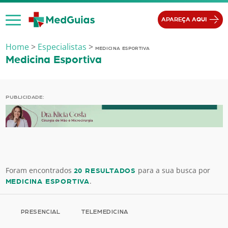
Ir para o conteúdo
APAREÇA AQUI
Home
>
Especialistas
>
MEDICINA ESPORTIVA
Medicina Esportiva
PUBLICIDADE:
Foram encontrados
para a sua busca por
20 RESULTADOS
.
MEDICINA ESPORTIVA
PRESENCIAL
TELEMEDICINA