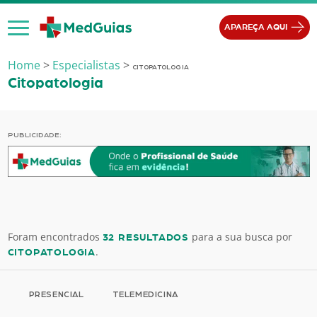
Ir para o conteúdo
APAREÇA AQUI
Home
>
Especialistas
>
CITOPATOLOGIA
Citopatologia
PUBLICIDADE:
Foram encontrados
para a sua busca por
32 RESULTADOS
.
CITOPATOLOGIA
PRESENCIAL
TELEMEDICINA