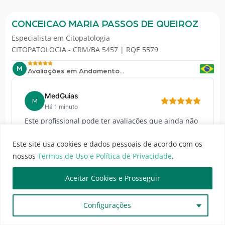
CONCEICAO MARIA PASSOS DE QUEIROZ
Especialista em
Citopatologia
CITOPATOLOGIA - CRM/BA 5457 | RQE 5579
M
Avaliações em Andamento...
MedGuias
M
Há 1 minuto
Este profissional pode ter avaliações que ainda não
estão disponíveis para exibição e em breve serão
publicadas.
Este site usa cookies e dados pessoais de acordo com os
nossos
Termos de Uso e Política de Privacidade
.
Enquanto isso, acompanhe outras
informações...
Aceitar Cookies e Prosseguir
Consulte os horários e agende uma consulta!
Configurações
Horários Disponíveis