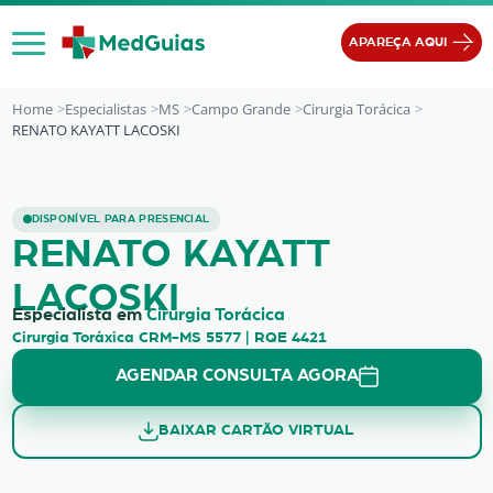
Ir para o conteúdo
APAREÇA AQUI
Home
Especialistas
MS
Campo Grande
Cirurgia Torácica
RENATO KAYATT LACOSKI
RENATO KAYATT LACOSKI
DISPONÍVEL PARA PRESENCIAL
RENATO KAYATT
LACOSKI
Especialista em
Cirurgia Torácica
Cirurgia Toráxica CRM-MS 5577 | RQE 4421
AGENDAR CONSULTA AGORA
BAIXAR CARTÃO VIRTUAL