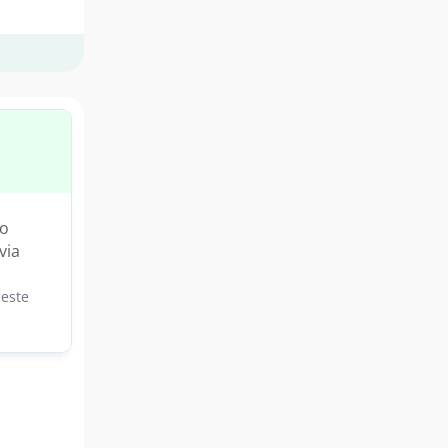
ão
via
este