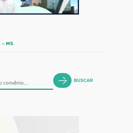
.
 - MS
BUSCAR
o convênio...