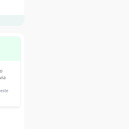
ão
via
este