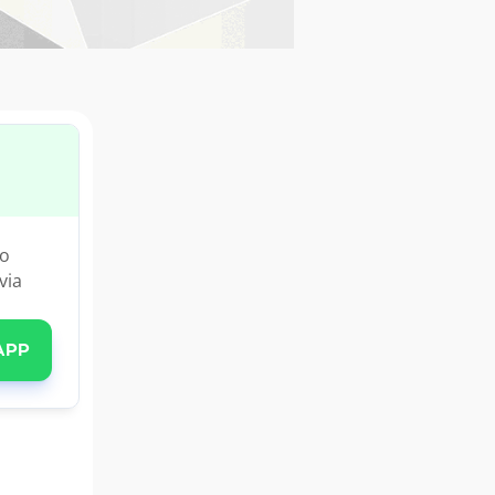
ão
via
APP