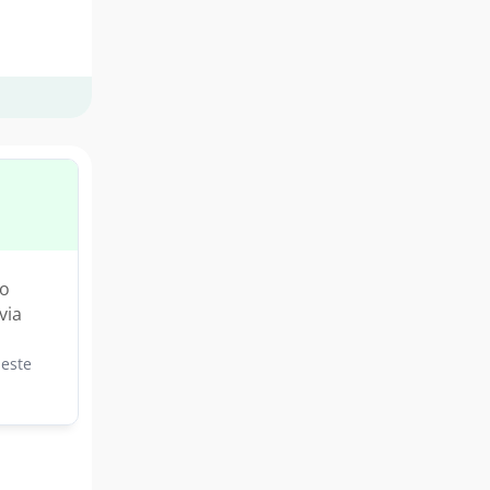
ão
via
este