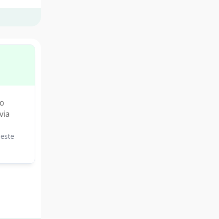
ão
via
este