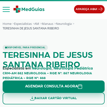
Ir para o conteúdo
APAREÇA AQUI
Home
Especialistas
AM
Manaus
Neurologia
TERESINHA DE JESUS SANTANA RIBEIRO
TERESINHA DE JESUS SANTANA RIBE
DISPONÍVEL PARA PRESENCIAL
TERESINHA DE JESUS
SANTANA RIBEIRO
Especialista em
Neurologia
,
Neurologia Pediátrica
CRM-AM 882 NEUROLOGIA - RQE Nº: 867 NEUROLOGIA
PEDIÁTRICA - RQE Nº: 868
AGENDAR CONSULTA AGORA
BAIXAR CARTÃO VIRTUAL