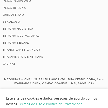
PSICOPEDAGOGIA
PSICOTERAPIA
QUIROPRAXIA
SEXOLOGIA
TERAPIA HOLÍSTICA
TERAPIA OCUPACIONAL
TERAPIA SEXUAL
TRANSPLANTE CAPILAR
TRATAMENTO DE FERIDAS
VACINAS
MEDGUIAS – CNPJ: 29.581.569/0001-70 RUA CERRO CORÁ, 14 –
ITANHANGÁ PARK, CAMPO GRANDE – MS, 79003-024
Este site usa cookies e dados pessoais de acordo com os nossos Termos de
Este site usa cookies e dados pessoais de acordo com os
Uso e Política de Privacidade.
nossos
Termos de Uso e Política de Privacidade
.
Configuração de Cookies