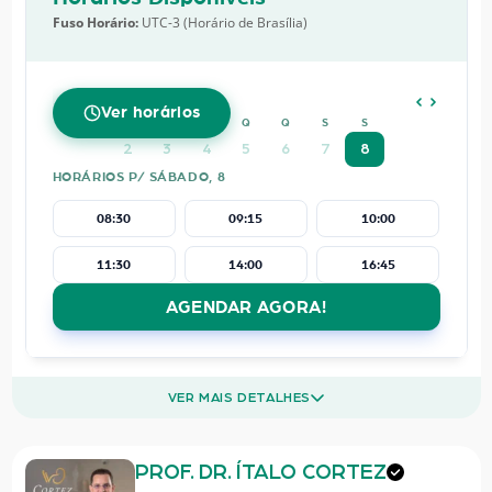
Fuso Horário:
UTC-3 (Horário de Brasília)
AGOSTO
2026
Ver horários
D
S
T
Q
Q
S
S
2
3
4
5
6
7
8
HORÁRIOS P/ SÁBADO, 8
08:30
09:15
10:00
11:30
14:00
16:45
AGENDAR AGORA!
VER MAIS DETALHES
PROF. DR. ÍTALO CORTEZ