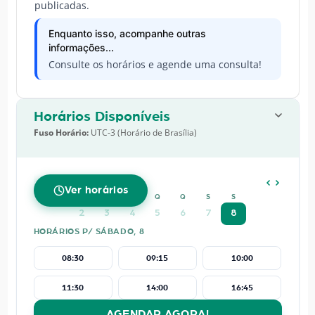
publicadas.
Enquanto isso, acompanhe outras
informações...
Consulte os horários e agende uma consulta!
Horários Disponíveis
Fuso Horário:
UTC-3 (Horário de Brasília)
AGOSTO
2026
Ver horários
D
S
T
Q
Q
S
S
2
3
4
5
6
7
8
HORÁRIOS P/ SÁBADO, 8
08:30
09:15
10:00
11:30
14:00
16:45
AGENDAR AGORA!