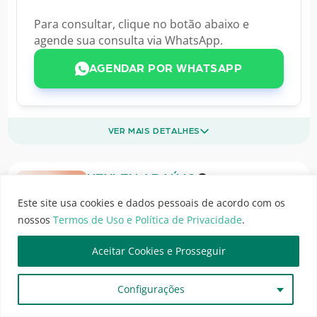
Para consultar, clique no botão abaixo e
agende sua consulta via WhatsApp.
AGENDAR POR WHATSAPP
VER MAIS DETALHES
KEYLEN ARAÚJO
Especialista em
Cirurgiões Dentistas
Este site usa cookies e dados pessoais de acordo com os
CRO-AM 5310
nossos
Termos de Uso e Política de Privacidade
.
Aceitar Cookies e Prosseguir
M
Avaliações em Andamento...
Configurações
MedGuias
M
Há 1 minuto