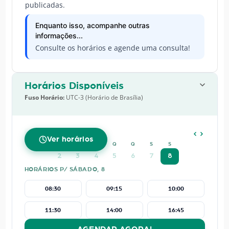
publicadas.
Enquanto isso, acompanhe outras
informações...
Consulte os horários e agende uma consulta!
Horários Disponíveis
Fuso Horário:
UTC-3 (Horário de Brasília)
AGOSTO
2026
Ver horários
D
S
T
Q
Q
S
S
2
3
4
5
6
7
8
HORÁRIOS P/ SÁBADO, 8
08:30
09:15
10:00
11:30
14:00
16:45