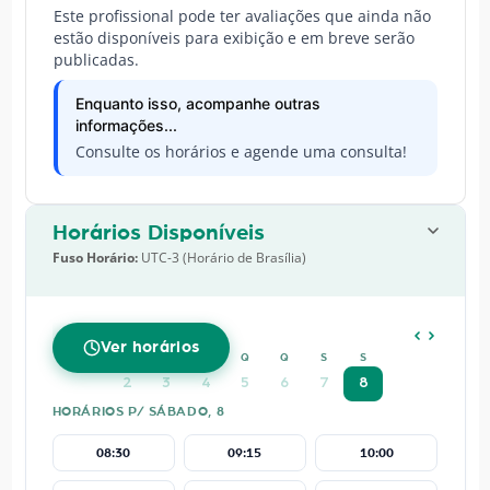
Este profissional pode ter avaliações que ainda não
estão disponíveis para exibição e em breve serão
publicadas.
Enquanto isso, acompanhe outras
informações...
Consulte os horários e agende uma consulta!
Horários Disponíveis
Fuso Horário:
UTC-3 (Horário de Brasília)
AGOSTO
2026
Ver horários
D
S
T
Q
Q
S
S
2
3
4
5
6
7
8
HORÁRIOS P/ SÁBADO, 8
08:30
09:15
10:00