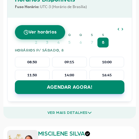
Fuso Horário:
UTC-3 (Horário de Brasília)
AGOSTO
2026
Ver horários
D
S
T
Q
Q
S
S
2
3
4
5
6
7
8
HORÁRIOS P/ SÁBADO, 8
08:30
09:15
10:00
11:30
14:00
16:45
AGENDAR AGORA!
VER MAIS DETALHES
MISCILENE SILVA