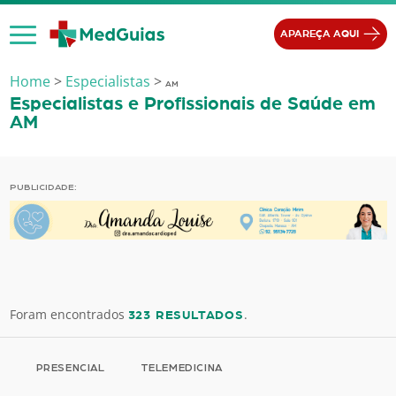
Ir para o conteúdo
APAREÇA AQUI
Home
>
Especialistas
>
AM
Especialistas e Profissionais de Saúde em
AM
PUBLICIDADE:
Foram encontrados
.
323 RESULTADOS
PRESENCIAL
TELEMEDICINA