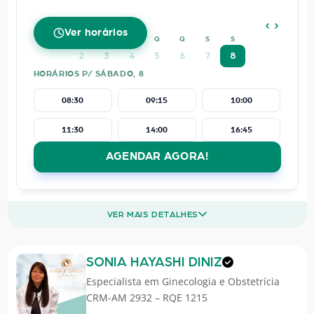
AGOSTO
2026
Ver horários
D
S
T
Q
Q
S
S
2
3
4
5
6
7
8
HORÁRIOS P/ SÁBADO, 8
08:30
09:15
10:00
11:30
14:00
16:45
AGENDAR AGORA!
VER MAIS DETALHES
SONIA HAYASHI DINIZ
Especialista em
Ginecologia e Obstetrícia
CRM-AM 2932 – RQE 1215