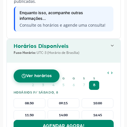
publicadas.
Enquanto isso, acompanhe outras
informações...
Consulte os horários e agende uma consulta!
Horários Disponíveis
Fuso Horário:
UTC-3 (Horário de Brasília)
AGOSTO
2026
Ver horários
D
S
T
Q
Q
S
S
2
3
4
5
6
7
8
HORÁRIOS P/ SÁBADO, 8
08:30
09:15
10:00
11:30
14:00
16:45
AGENDAR AGORA!