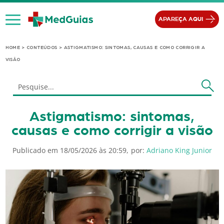
Ir para o conteúdo
APAREÇA AQUI
HOME
>
CONTEÚDOS
>
ASTIGMATISMO: SINTOMAS, CAUSAS E COMO CORRIGIR A
VISÃO
Astigmatismo: sintomas,
causas e como corrigir a visão
Publicado em 18/05/2026 às 20:59,
por:
Adriano King Junior