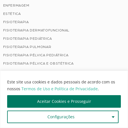
ENFERMAGEM
ESTÉTICA
FISIOTERAPIA
FISIOTERAPIA DERMATOFUNCIONAL
FISIOTERAPIA PEDIÁTRICA
FISIOTERAPIA PULMONAR
FISIOTERAPIA PÉLVICA PEDIÁTRICA
FISIOTERAPIA PÉLVICA E OBSTÉTRICA
FONOAUDIOLOGIA
HIDROTERAPIA
Este site usa cookies e dados pessoais de acordo com os
nossos
Termos de Uso e Política de Privacidade
.
IMPLANTES HORMONAIS BIOIDÊNTICOS
MASSOTERAPIA
Aceitar Cookies e Prosseguir
NEUROPSICOLOGIA
NEUROPSICOPEDAGOGIA
Configurações
NUTRIÇÃO