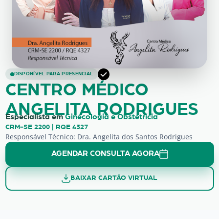
Centro Médico Angelita Rodrigues: 
DISPONÍVEL PARA PRESENCIAL
CENTRO MÉDICO
ANGELITA RODRIGUES
Especialista em
Ginecologia e Obstetrícia
CRM-SE 2200 | RQE 4327
Responsável Técnico: Dra. Angelita dos Santos Rodrigues
AGENDAR CONSULTA AGORA
BAIXAR CARTÃO VIRTUAL