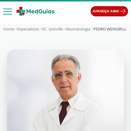
Ir para o conteúdo
APAREÇA AQUI
Home
Especialistas
SC
Joinville
Reumatologia
PEDRO WEINGRILL