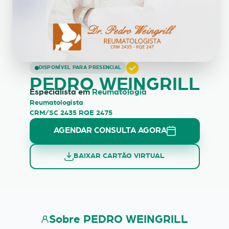
Pedro Weingrill
DISPONÍVEL PARA PRESENCIAL
PEDRO WEINGRILL
Especialista em
Reumatologia
Reumatologista
CRM/SC 2435 RQE 2475
AGENDAR CONSULTA AGORA
BAIXAR CARTÃO VIRTUAL
Sobre PEDRO WEINGRILL