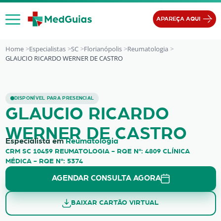
Ir para o conteúdo
APAREÇA AQUI
Home
Especialistas
SC
Florianópolis
Reumatologia
GLAUCIO RICARDO WERNER DE CASTRO
GLAUCIO RICARDO WERNER DE CAS
DISPONÍVEL PARA PRESENCIAL
GLAUCIO RICARDO
WERNER DE CASTRO
Especialista em
Reumatologia
CRM SC 10459 REUMATOLOGIA - RQE Nº: 4809 CLÍNICA
MÉDICA - RQE Nº: 5374
AGENDAR CONSULTA AGORA
BAIXAR CARTÃO VIRTUAL