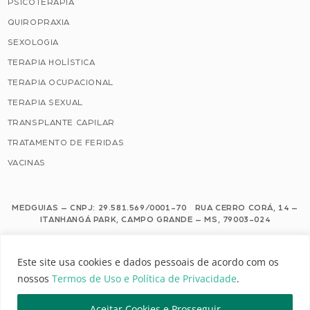
PSICOTERAPIA
QUIROPRAXIA
SEXOLOGIA
TERAPIA HOLÍSTICA
TERAPIA OCUPACIONAL
TERAPIA SEXUAL
TRANSPLANTE CAPILAR
TRATAMENTO DE FERIDAS
VACINAS
MEDGUIAS – CNPJ: 29.581.569/0001-70 RUA CERRO CORÁ, 14 –
ITANHANGÁ PARK, CAMPO GRANDE – MS, 79003-024
Este site usa cookies e dados pessoais de acordo com os nossos Termos de
Este site usa cookies e dados pessoais de acordo com os
Uso e Política de Privacidade.
nossos
Termos de Uso e Política de Privacidade
.
Configuração de Cookies
Aceitar Cookies e Prosseguir