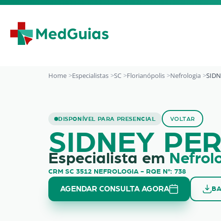
Ir para o conteúdo
Home
Especialistas
SC
Florianópolis
Nefrologia
SIDN
SIDNEY PEREIRA D
DISPONÍVEL PARA PRESENCIAL
VOLTAR
SIDNEY PER
Especialista em
Nefrol
CRM SC 3512 NEFROLOGIA - RQE Nº: 738
AGENDAR CONSULTA AGORA
BA