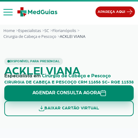
Ir para o conteúdo
APAREÇA AQUI
Home
Especialistas
SC
Florianópolis
Cirurgia de Cabeça e Pescoço
ACKLEI VIANA
ACKLEI VIANA
DISPONÍVEL PARA PRESENCIAL
ACKLEI VIANA
Especialista em
Cirurgia de Cabeça e Pescoço
CIRURGIA DE CABEÇA E PESCOÇO CRM 11656 SC- RQE 11538
AGENDAR CONSULTA AGORA
BAIXAR CARTÃO VIRTUAL