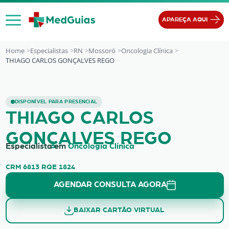
Ir para o conteúdo
APAREÇA AQUI
Home
Especialistas
RN
Mossoró
Oncologia Clínica
THIAGO CARLOS GONÇALVES REGO
THIAGO CARLOS GONÇALVES REGO
DISPONÍVEL PARA PRESENCIAL
THIAGO CARLOS
GONÇALVES REGO
Especialista em
Oncologia Clínica
CRM 6813 RQE 1824
AGENDAR CONSULTA AGORA
BAIXAR CARTÃO VIRTUAL