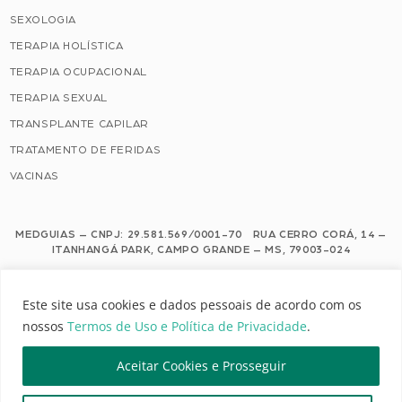
SEXOLOGIA
TERAPIA HOLÍSTICA
TERAPIA OCUPACIONAL
TERAPIA SEXUAL
TRANSPLANTE CAPILAR
TRATAMENTO DE FERIDAS
VACINAS
MEDGUIAS – CNPJ: 29.581.569/0001-70 RUA CERRO CORÁ, 14 –
ITANHANGÁ PARK, CAMPO GRANDE – MS, 79003-024
Este site usa cookies e dados pessoais de acordo com os nossos Termos de
Este site usa cookies e dados pessoais de acordo com os
Uso e Política de Privacidade.
nossos
Termos de Uso e Política de Privacidade
.
Configuração de Cookies
Aceitar Cookies e Prosseguir
MEDGUIAS | TODOS OS DIREITOS RESERVADOS