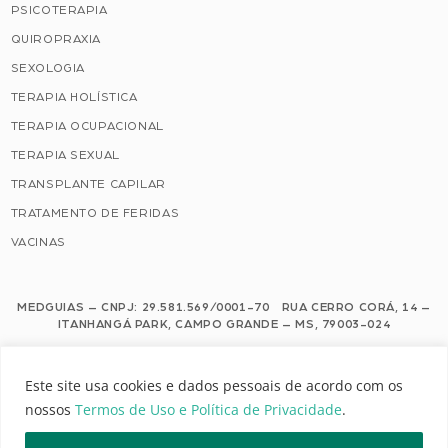
PSICOTERAPIA
QUIROPRAXIA
SEXOLOGIA
TERAPIA HOLÍSTICA
TERAPIA OCUPACIONAL
TERAPIA SEXUAL
TRANSPLANTE CAPILAR
TRATAMENTO DE FERIDAS
VACINAS
MEDGUIAS – CNPJ: 29.581.569/0001-70 RUA CERRO CORÁ, 14 –
ITANHANGÁ PARK, CAMPO GRANDE – MS, 79003-024
Este site usa cookies e dados pessoais de acordo com os nossos Termos de
Este site usa cookies e dados pessoais de acordo com os
Uso e Política de Privacidade.
nossos
Termos de Uso e Política de Privacidade
.
Configuração de Cookies