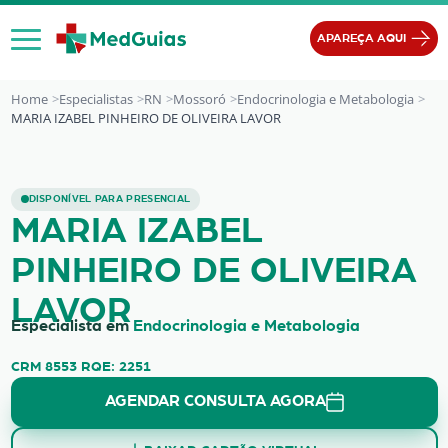
Ir para o conteúdo
APAREÇA AQUI
Home
Especialistas
RN
Mossoró
Endocrinologia e Metabologia
MARIA IZABEL PINHEIRO DE OLIVEIRA LAVOR
MARIA IZABEL PINHEIRO DE OLIVEI
DISPONÍVEL PARA PRESENCIAL
MARIA IZABEL
PINHEIRO DE OLIVEIRA
LAVOR
Especialista em
Endocrinologia e Metabologia
CRM 8553 RQE: 2251
AGENDAR CONSULTA AGORA