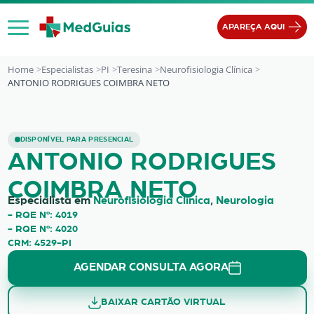
Ir para o conteúdo
APAREÇA AQUI
Home
Especialistas
PI
Teresina
Neurofisiologia Clínica
ANTONIO RODRIGUES COIMBRA NETO
ANTONIO RODRIGUES COIMBRA NE
DISPONÍVEL PARA PRESENCIAL
ANTONIO RODRIGUES
COIMBRA NETO
Especialista em
Neurofisiologia Clínica
,
Neurologia
- RQE Nº: 4019
- RQE Nº: 4020
CRM: 4529-PI
AGENDAR CONSULTA AGORA
BAIXAR CARTÃO VIRTUAL