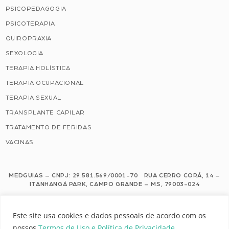
PSICOPEDAGOGIA
PSICOTERAPIA
QUIROPRAXIA
SEXOLOGIA
TERAPIA HOLÍSTICA
TERAPIA OCUPACIONAL
TERAPIA SEXUAL
TRANSPLANTE CAPILAR
TRATAMENTO DE FERIDAS
VACINAS
MEDGUIAS – CNPJ: 29.581.569/0001-70 RUA CERRO CORÁ, 14 –
ITANHANGÁ PARK, CAMPO GRANDE – MS, 79003-024
Este site usa cookies e dados pessoais de acordo com os nossos Termos de
Este site usa cookies e dados pessoais de acordo com os
Uso e Política de Privacidade.
nossos
Termos de Uso e Política de Privacidade
.