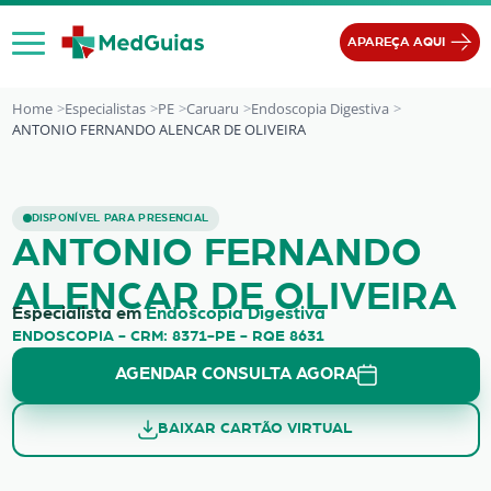
Ir para o conteúdo
APAREÇA AQUI
Home
Especialistas
PE
Caruaru
Endoscopia Digestiva
ANTONIO FERNANDO ALENCAR DE OLIVEIRA
ANTONIO FERNANDO ALENCAR DE O
DISPONÍVEL PARA PRESENCIAL
ANTONIO FERNANDO
ALENCAR DE OLIVEIRA
Especialista em
Endoscopia Digestiva
ENDOSCOPIA - CRM: 8371-PE - RQE 8631
AGENDAR CONSULTA AGORA
BAIXAR CARTÃO VIRTUAL