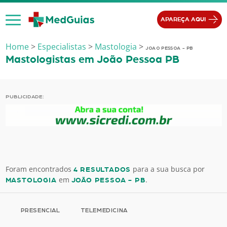
Ir para o conteúdo
APAREÇA AQUI
Home
>
Especialistas
>
Mastologia
>
JOAO PESSOA - PB
Mastologistas em João Pessoa PB
PUBLICIDADE:
Foram encontrados
para a sua busca por
4 RESULTADOS
em
.
MASTOLOGIA
JOÃO PESSOA - PB
PRESENCIAL
TELEMEDICINA