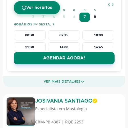
AGOSTO
2026
Ver horários
D
S
T
Q
Q
S
S
2
3
4
5
6
7
8
HORÁRIOS P/ SEXTA, 7
08:30
09:15
10:00
11:30
14:00
16:45
AGENDAR AGORA!
VER MAIS DETALHES
JOSIVANIA SANTIAGO
Especialista em
Mastologia
CRM-PB 4387 | RQE 2253