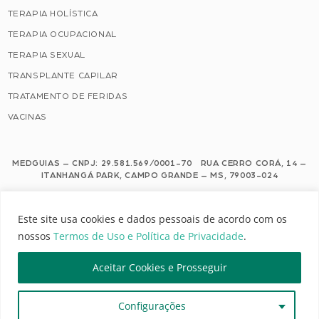
TERAPIA HOLÍSTICA
TERAPIA OCUPACIONAL
TERAPIA SEXUAL
TRANSPLANTE CAPILAR
TRATAMENTO DE FERIDAS
VACINAS
MEDGUIAS – CNPJ: 29.581.569/0001-70 RUA CERRO CORÁ, 14 –
ITANHANGÁ PARK, CAMPO GRANDE – MS, 79003-024
Este site usa cookies e dados pessoais de acordo com os nossos Termos de
Este site usa cookies e dados pessoais de acordo com os
Uso e Política de Privacidade.
nossos
Termos de Uso e Política de Privacidade
.
Configuração de Cookies
Aceitar Cookies e Prosseguir
MEDGUIAS | TODOS OS DIREITOS RESERVADOS
Configurações
DESENVOLVIMENTO: