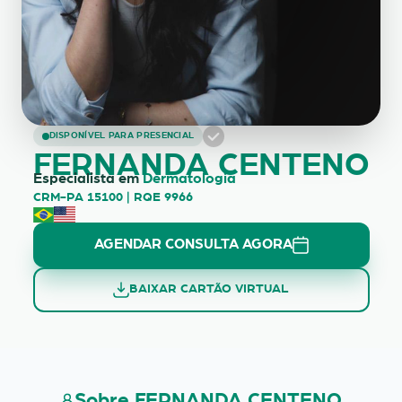
FERNANDA CENTENO
DISPONÍVEL PARA PRESENCIAL
FERNANDA CENTENO
Especialista em
Dermatologia
CRM-PA 15100 | RQE 9966
AGENDAR CONSULTA AGORA
BAIXAR CARTÃO VIRTUAL
Sobre FERNANDA CENTENO