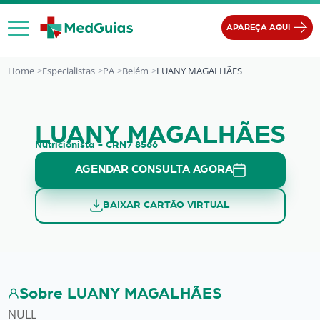
Ir para o conteúdo
APAREÇA AQUI
Home
Especialistas
PA
Belém
LUANY MAGALHÃES
LUANY MAGALHÃES
LUANY MAGALHÃES
Nutricionista - CRN7 8566
AGENDAR CONSULTA AGORA
BAIXAR CARTÃO VIRTUAL
Sobre LUANY MAGALHÃES
NULL