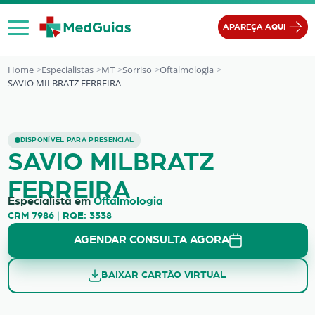
Ir para o conteúdo
APAREÇA AQUI
Home
Especialistas
MT
Sorriso
Oftalmologia
SAVIO MILBRATZ FERREIRA
SAVIO MILBRATZ FERREIRA
DISPONÍVEL PARA PRESENCIAL
SAVIO MILBRATZ
FERREIRA
Especialista em
Oftalmologia
CRM 7986 | RQE: 3338
AGENDAR CONSULTA AGORA
BAIXAR CARTÃO VIRTUAL