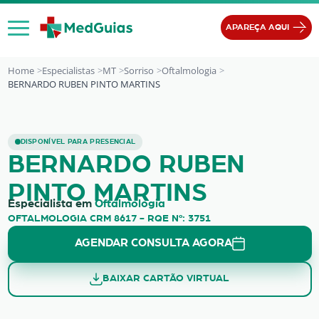
Ir para o conteúdo
APAREÇA AQUI
Home
Especialistas
MT
Sorriso
Oftalmologia
BERNARDO RUBEN PINTO MARTINS
BERNARDO RUBEN PINTO MARTINS
DISPONÍVEL PARA PRESENCIAL
BERNARDO RUBEN
PINTO MARTINS
Especialista em
Oftalmologia
OFTALMOLOGIA CRM 8617 - RQE Nº: 3751
AGENDAR CONSULTA AGORA
BAIXAR CARTÃO VIRTUAL