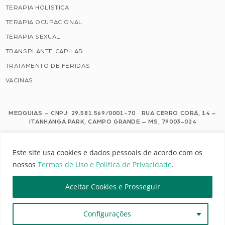
TERAPIA HOLÍSTICA
TERAPIA OCUPACIONAL
TERAPIA SEXUAL
TRANSPLANTE CAPILAR
TRATAMENTO DE FERIDAS
VACINAS
MEDGUIAS – CNPJ: 29.581.569/0001-70 RUA CERRO CORÁ, 14 –
ITANHANGÁ PARK, CAMPO GRANDE – MS, 79003-024
Este site usa cookies e dados pessoais de acordo com os nossos Termos de
Este site usa cookies e dados pessoais de acordo com os
Uso e Política de Privacidade.
nossos
Termos de Uso e Política de Privacidade
.
Configuração de Cookies
Aceitar Cookies e Prosseguir
MEDGUIAS | TODOS OS DIREITOS RESERVADOS
Configurações
DESENVOLVIMENTO: