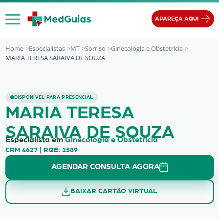
Ir para o conteúdo
APAREÇA AQUI
Home
Especialistas
MT
Sorriso
Ginecologia e Obstetrícia
MARIA TERESA SARAIVA DE SOUZA
MARIA TERESA SARAIVA DE SOUZA
DISPONÍVEL PARA PRESENCIAL
MARIA TERESA
SARAIVA DE SOUZA
Especialista em
Ginecologia e Obstetrícia
CRM 4627 | RQE: 1589
AGENDAR CONSULTA AGORA
BAIXAR CARTÃO VIRTUAL