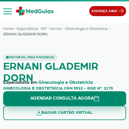
Ir para o conteúdo
APAREÇA AQUI
Home
Especialistas
MT
Sorriso
Ginecologia e Obstetrícia
ERNANI GLADEMIR DORN
ERNANI GLADEMIR DORN
DISPONÍVEL PARA PRESENCIAL
ERNANI GLADEMIR
DORN
Especialista em
Ginecologia e Obstetrícia
GINECOLOGIA E OBSTETRÍCIA CRM 3922 - RQE Nº: 2170
AGENDAR CONSULTA AGORA
BAIXAR CARTÃO VIRTUAL