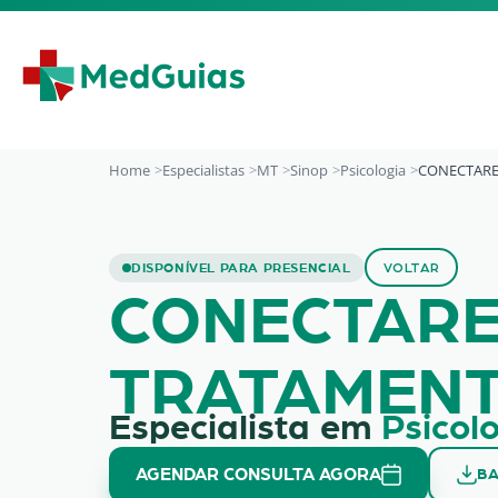
Ir para o conteúdo
Home
Especialistas
MT
Sinop
Psicologia
CONECTARE
CONECTARE AVALI
DISPONÍVEL PARA PRESENCIAL
VOLTAR
CONECTARE
TRATAMENT
Especialista em
Psicol
AGENDAR CONSULTA AGORA
BA