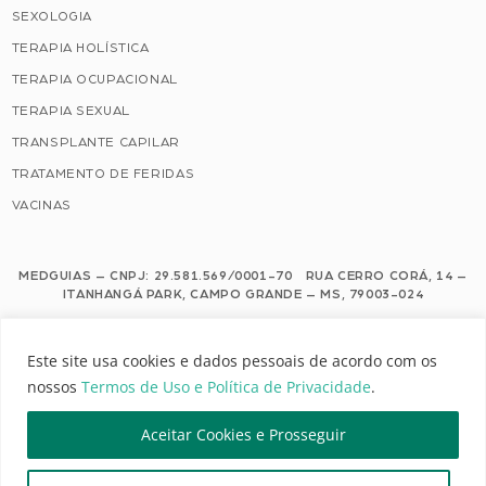
SEXOLOGIA
TERAPIA HOLÍSTICA
TERAPIA OCUPACIONAL
TERAPIA SEXUAL
TRANSPLANTE CAPILAR
TRATAMENTO DE FERIDAS
VACINAS
MEDGUIAS – CNPJ: 29.581.569/0001-70 RUA CERRO CORÁ, 14 –
ITANHANGÁ PARK, CAMPO GRANDE – MS, 79003-024
Este site usa cookies e dados pessoais de acordo com os nossos Termos de
Este site usa cookies e dados pessoais de acordo com os
Uso e Política de Privacidade.
nossos
Termos de Uso e Política de Privacidade
.
Configuração de Cookies
Aceitar Cookies e Prosseguir
MEDGUIAS | TODOS OS DIREITOS RESERVADOS