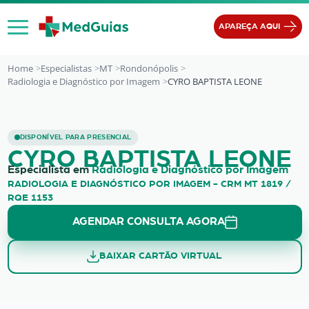
Ir para o conteúdo
APAREÇA AQUI
Home
Especialistas
MT
Rondonópolis
Radiologia e Diagnóstico por Imagem
CYRO BAPTISTA LEONE
CYRO BAPTISTA LEONE
DISPONÍVEL PARA PRESENCIAL
CYRO BAPTISTA LEONE
Especialista em
Radiologia e Diagnóstico por Imagem
RADIOLOGIA E DIAGNÓSTICO POR IMAGEM - CRM MT 1819 /
RQE 1153
AGENDAR CONSULTA AGORA
BAIXAR CARTÃO VIRTUAL