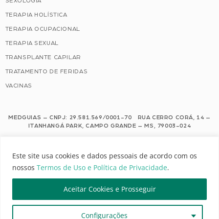
SEXOLOGIA
TERAPIA HOLÍSTICA
TERAPIA OCUPACIONAL
TERAPIA SEXUAL
TRANSPLANTE CAPILAR
TRATAMENTO DE FERIDAS
VACINAS
MEDGUIAS – CNPJ: 29.581.569/0001-70 RUA CERRO CORÁ, 14 –
ITANHANGÁ PARK, CAMPO GRANDE – MS, 79003-024
Este site usa cookies e dados pessoais de acordo com os nossos Termos de
Este site usa cookies e dados pessoais de acordo com os
Uso e Política de Privacidade.
nossos
Termos de Uso e Política de Privacidade
.
Configuração de Cookies
Aceitar Cookies e Prosseguir
MEDGUIAS | TODOS OS DIREITOS RESERVADOS
Configurações