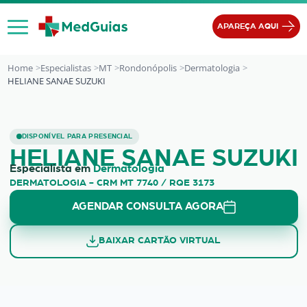
Ir para o conteúdo
APAREÇA AQUI
Home
Especialistas
MT
Rondonópolis
Dermatologia
HELIANE SANAE SUZUKI
HELIANE SANAE SUZUKI
DISPONÍVEL PARA PRESENCIAL
HELIANE SANAE SUZUKI
Especialista em
Dermatologia
DERMATOLOGIA - CRM MT 7740 / RQE 3173
AGENDAR CONSULTA AGORA
BAIXAR CARTÃO VIRTUAL