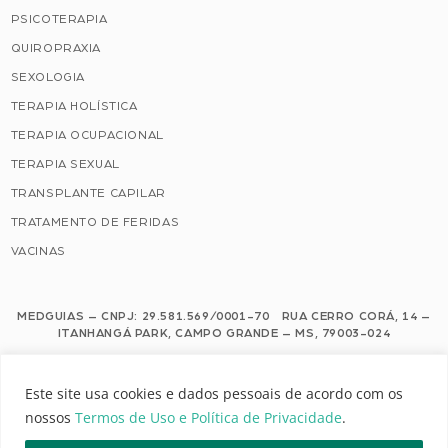
PSICOTERAPIA
QUIROPRAXIA
SEXOLOGIA
TERAPIA HOLÍSTICA
TERAPIA OCUPACIONAL
TERAPIA SEXUAL
TRANSPLANTE CAPILAR
TRATAMENTO DE FERIDAS
VACINAS
MEDGUIAS – CNPJ: 29.581.569/0001-70 RUA CERRO CORÁ, 14 –
ITANHANGÁ PARK, CAMPO GRANDE – MS, 79003-024
Este site usa cookies e dados pessoais de acordo com os nossos Termos de
Este site usa cookies e dados pessoais de acordo com os
Uso e Política de Privacidade.
nossos
Termos de Uso e Política de Privacidade
.
Configuração de Cookies