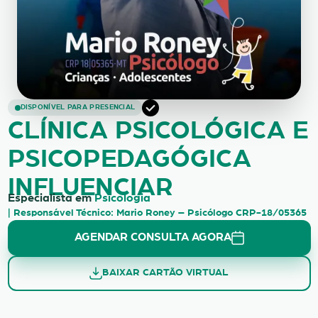
CLÍNICA PSICOLÓGICA E PSICOPED
DISPONÍVEL PARA PRESENCIAL
CLÍNICA PSICOLÓGICA E
PSICOPEDAGÓGICA
INFLUENCIAR
Especialista em
Psicologia
| Responsável Técnico: Mario Roney – Psicólogo CRP-18/05365
AGENDAR CONSULTA AGORA
BAIXAR CARTÃO VIRTUAL