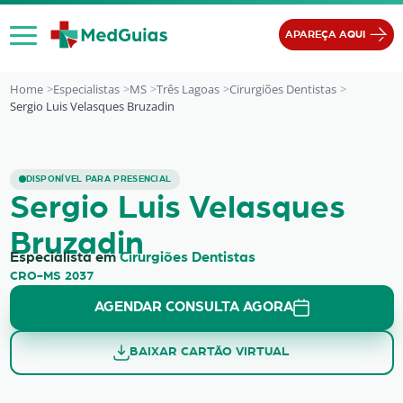
Ir para o conteúdo
APAREÇA AQUI
Home
Especialistas
MS
Três Lagoas
Cirurgiões Dentistas
Sergio Luis Velasques Bruzadin
Sergio Luis Velasques Bruzadin
DISPONÍVEL PARA PRESENCIAL
Sergio Luis Velasques
Bruzadin
Especialista em
Cirurgiões Dentistas
CRO-MS 2037
AGENDAR CONSULTA AGORA
BAIXAR CARTÃO VIRTUAL