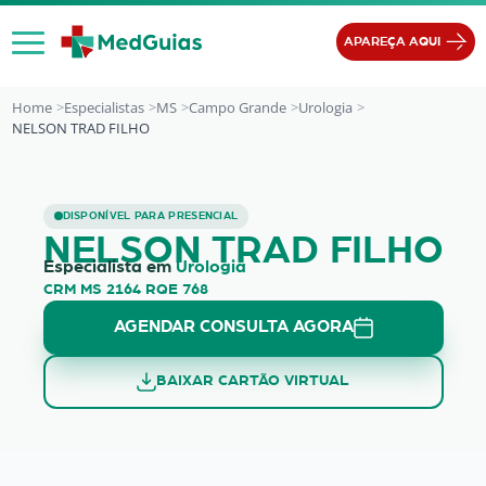
Ir para o conteúdo
APAREÇA AQUI
Home
Especialistas
MS
Campo Grande
Urologia
NELSON TRAD FILHO
NELSON TRAD FILHO
DISPONÍVEL PARA PRESENCIAL
NELSON TRAD FILHO
Especialista em
Urologia
CRM MS 2164 RQE 768
AGENDAR CONSULTA AGORA
BAIXAR CARTÃO VIRTUAL