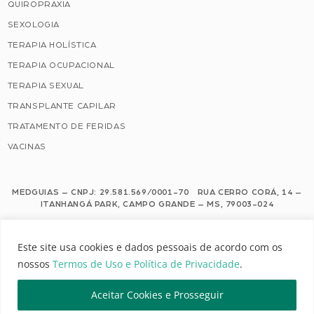
QUIROPRAXIA
SEXOLOGIA
TERAPIA HOLÍSTICA
TERAPIA OCUPACIONAL
TERAPIA SEXUAL
TRANSPLANTE CAPILAR
TRATAMENTO DE FERIDAS
VACINAS
MEDGUIAS – CNPJ: 29.581.569/0001-70 RUA CERRO CORÁ, 14 –
ITANHANGÁ PARK, CAMPO GRANDE – MS, 79003-024
Este site usa cookies e dados pessoais de acordo com os nossos Termos de
Este site usa cookies e dados pessoais de acordo com os
Uso e Política de Privacidade.
nossos
Termos de Uso e Política de Privacidade
.
Configuração de Cookies
Aceitar Cookies e Prosseguir
MEDGUIAS | TODOS OS DIREITOS RESERVADOS