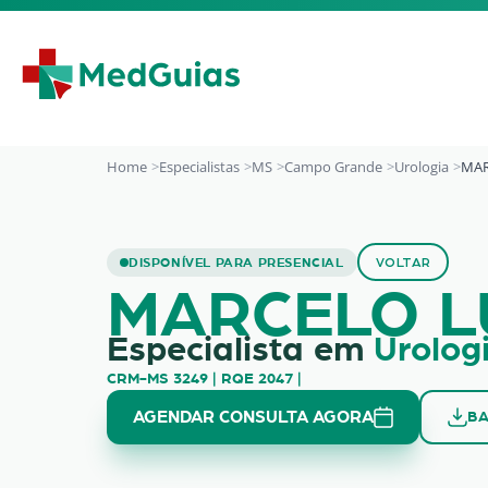
Ir para o conteúdo
Home
Especialistas
MS
Campo Grande
Urologia
MAR
MARCELO LUIZ BR
DISPONÍVEL PARA PRESENCIAL
VOLTAR
MARCELO L
Especialista em
Urolog
CRM-MS 3249 | RQE 2047 |
AGENDAR CONSULTA AGORA
BA