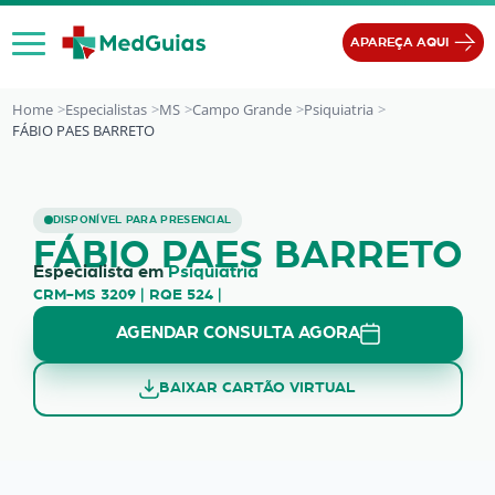
Ir para o conteúdo
APAREÇA AQUI
Home
Especialistas
MS
Campo Grande
Psiquiatria
FÁBIO PAES BARRETO
FÁBIO PAES BARRETO
DISPONÍVEL PARA PRESENCIAL
FÁBIO PAES BARRETO
Especialista em
Psiquiatria
CRM-MS 3209 | RQE 524 |
AGENDAR CONSULTA AGORA
BAIXAR CARTÃO VIRTUAL