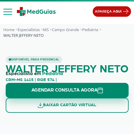
Ir para o conteúdo
APAREÇA AQUI
Home
Especialistas
MS
Campo Grande
Pediatria
WALTER JEFFERY NETO
WALTER JEFFERY NETO
DISPONÍVEL PARA PRESENCIAL
WALTER JEFFERY NETO
Especialista em
Pediatria
CRM-MS 1415 | RQE 574 |
AGENDAR CONSULTA AGORA
BAIXAR CARTÃO VIRTUAL