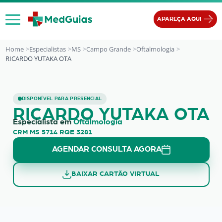
Ir para o conteúdo
APAREÇA AQUI
Home
Especialistas
MS
Campo Grande
Oftalmologia
RICARDO YUTAKA OTA
RICARDO YUTAKA OTA
DISPONÍVEL PARA PRESENCIAL
RICARDO YUTAKA OTA
Especialista em
Oftalmologia
CRM MS 5714 RQE 3281
AGENDAR CONSULTA AGORA
BAIXAR CARTÃO VIRTUAL