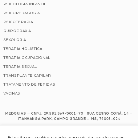
PSICOLOGIA INFANTIL
PSICOPEDAGOGIA
PSICOTERAPIA
QUIROPRAXIA
SEXOLOGIA
TERAPIA HOLÍSTICA
TERAPIA OCUPACIONAL
TERAPIA SEXUAL
TRANSPLANTE CAPILAR
TRATAMENTO DE FERIDAS
VACINAS
MEDGUIAS – CNPJ: 29.581.569/0001-70 RUA CERRO CORÁ, 14 –
ITANHANGÁ PARK, CAMPO GRANDE – MS, 79003-024
Este site usa cookies e dados pessoais de acordo com os nossos Termos de
Este site usa cookies e dados pessoais de acordo com os