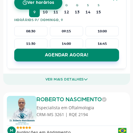
Ver horários
D
S
T
Q
Q
S
S
9
10
11
12
13
14
15
HORÁRIOS P/ DOMINGO, 9
08:30
09:15
10:00
11:30
14:00
16:45
AGENDAR AGORA!
VER MAIS DETALHES
ROBERTO NASCIMENTO
Especialista em
Oftalmologia
CRM-MS 3261 | RQE 2194
M
Avaliações em Andamento...