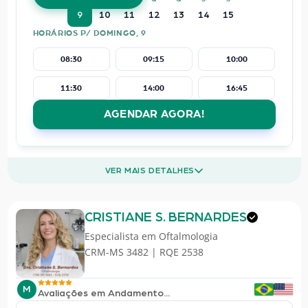
9
10
11
12
13
14
15
HORÁRIOS P/ DOMINGO, 9
08:30
09:15
10:00
11:30
14:00
16:45
AGENDAR AGORA!
VER MAIS DETALHES
CRISTIANE S. BERNARDES
Especialista em
Oftalmologia
CRM-MS 3482 | RQE 2538
M
Avaliações em Andamento...