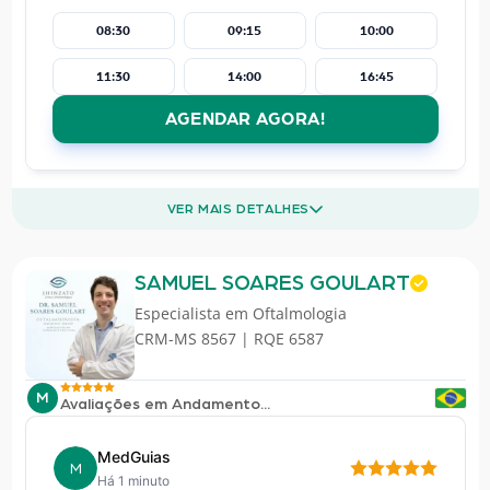
08:30
09:15
10:00
11:30
14:00
16:45
AGENDAR AGORA!
VER MAIS DETALHES
SAMUEL SOARES GOULART
Especialista em
Oftalmologia
CRM-MS 8567 | RQE 6587
M
Avaliações em Andamento...
MedGuias
M
Há 1 minuto