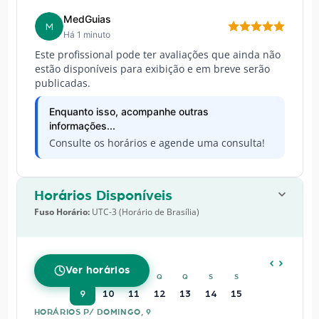
MedGuias
M
Há 1 minuto
Este profissional pode ter avaliações que ainda não
estão disponíveis para exibição e em breve serão
publicadas.
Enquanto isso, acompanhe outras
informações...
Consulte os horários e agende uma consulta!
Horários Disponíveis
Fuso Horário:
UTC-3 (Horário de Brasília)
AGOSTO
2026
Ver horários
D
S
T
Q
Q
S
S
9
10
11
12
13
14
15
HORÁRIOS P/ DOMINGO, 9