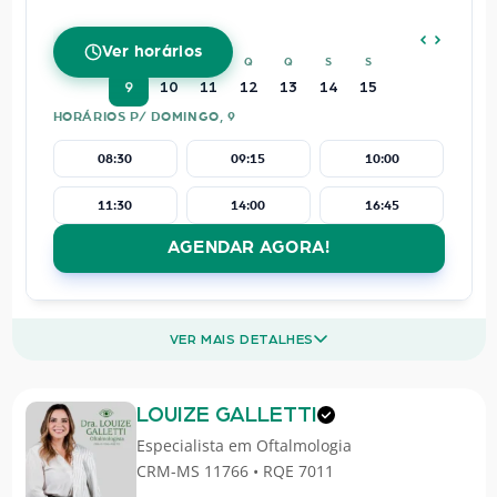
AGOSTO
2026
Ver horários
D
S
T
Q
Q
S
S
9
10
11
12
13
14
15
HORÁRIOS P/ DOMINGO, 9
08:30
09:15
10:00
11:30
14:00
16:45
AGENDAR AGORA!
VER MAIS DETALHES
LOUIZE GALLETTI
Especialista em
Oftalmologia
CRM-MS 11766 • RQE 7011