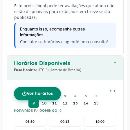
Este profissional pode ter avaliações que ainda não
estão disponíveis para exibição e em breve serão
publicadas.
Enquanto isso, acompanhe outras
informações...
Consulte os horários e agende uma consulta!
Horários Disponíveis
Fuso Horário:
UTC-3 (Horário de Brasília)
AGOSTO
2026
Ver horários
D
S
T
Q
Q
S
S
9
10
11
12
13
14
15
HORÁRIOS P/ DOMINGO, 9
08:30
09:15
10:00