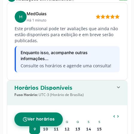
MedGuias
M
Há 1 minuto
Este profissional pode ter avaliações que ainda não
estão disponíveis para exibição e em breve serão
publicadas.
Enquanto isso, acompanhe outras
informações...
Consulte os horários e agende uma consulta!
Horários Disponíveis
Fuso Horário:
UTC-3 (Horário de Brasília)
AGOSTO
2026
Ver horários
D
S
T
Q
Q
S
S
9
10
11
12
13
14
15