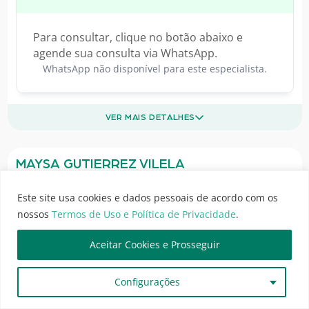
Para consultar, clique no botão abaixo e
agende sua consulta via WhatsApp.
WhatsApp não disponível para este especialista.
VER MAIS DETALHES
MAYSA GUTIERREZ VILELA
Especialista em
Oftalmologia
Este site usa cookies e dados pessoais de acordo com os
CRM-MS 2942 | RQE 2117 |
nossos
Termos de Uso e Política de Privacidade
.
M
Avaliações em Andamento...
Aceitar Cookies e Prosseguir
MedGuias
M
Há 1 minuto
Configurações
Este profissional pode ter avaliações que ainda não