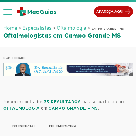
Ir para o conteúdo
APAREÇA AQUI
Home
>
Especialistas
>
Oftalmologia
>
CAMPO GRANDE - MS
Oftalmologistas em Campo Grande MS
PUBLICIDADE:
Foram encontrados
para a sua busca por
33 RESULTADOS
em
.
OFTALMOLOGIA
CAMPO GRANDE - MS
PRESENCIAL
TELEMEDICINA