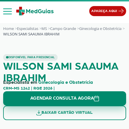
Ir para o conteúdo
APAREÇA AQUI
Home
Especialistas
MS
Campo Grande
Ginecologia e Obstetrícia
WILSON SAMI SAAUMA IBRAHIM
WILSON SAMI SAAUMA IBRAHIM
DISPONÍVEL PARA PRESENCIAL
WILSON SAMI SAAUMA
IBRAHIM
Especialista em
Ginecologia e Obstetrícia
CRM-MS 1242 | RQE 2026 |
AGENDAR CONSULTA AGORA
BAIXAR CARTÃO VIRTUAL