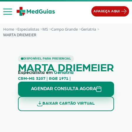
Ir para o conteúdo
APAREÇA AQUI
Home
Especialistas
MS
Campo Grande
Geriatria
MARTA DRIEMEIER
MARTA DRIEMEIER
DISPONÍVEL PARA PRESENCIAL
MARTA DRIEMEIER
Especialista em
Geriatria
CRM-MS 3207 | RQE 1971 |
AGENDAR CONSULTA AGORA
BAIXAR CARTÃO VIRTUAL