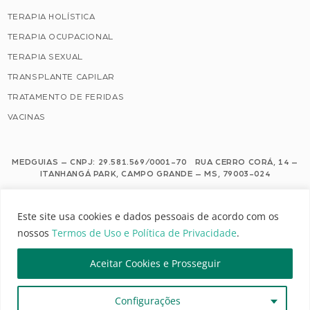
TERAPIA HOLÍSTICA
TERAPIA OCUPACIONAL
TERAPIA SEXUAL
TRANSPLANTE CAPILAR
TRATAMENTO DE FERIDAS
VACINAS
MEDGUIAS – CNPJ: 29.581.569/0001-70 RUA CERRO CORÁ, 14 –
ITANHANGÁ PARK, CAMPO GRANDE – MS, 79003-024
Este site usa cookies e dados pessoais de acordo com os nossos Termos de
Este site usa cookies e dados pessoais de acordo com os
Uso e Política de Privacidade.
nossos
Termos de Uso e Política de Privacidade
.
Configuração de Cookies
Aceitar Cookies e Prosseguir
MEDGUIAS | TODOS OS DIREITOS RESERVADOS
Configurações
DESENVOLVIMENTO: