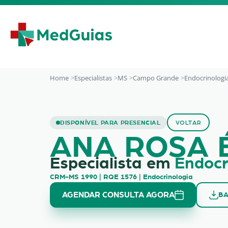
Ir para o conteúdo
Home
Especialistas
MS
Campo Grande
Endocrinologi
ANA ROSA ÉRNICA
DISPONÍVEL PARA PRESENCIAL
VOLTAR
ANA ROSA 
Especialista em
Endocr
CRM-MS 1990 | RQE 1576 | Endocrinologia
AGENDAR CONSULTA AGORA
BA