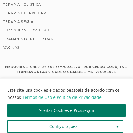
TERAPIA HOLÍSTICA
TERAPIA OCUPACIONAL
TERAPIA SEXUAL
TRANSPLANTE CAPILAR
TRATAMENTO DE FERIDAS
VACINAS
MEDGUIAS – CNPJ: 29.581.569/0001-70 RUA CERRO CORÁ, 14 –
ITANHANGÁ PARK, CAMPO GRANDE – MS, 79003-024
Este site usa cookies e dados pessoais de acordo com os nossos Termos de
Este site usa cookies e dados pessoais de acordo com os
Uso e Política de Privacidade.
nossos
Termos de Uso e Política de Privacidade
.
Configuração de Cookies
Aceitar Cookies e Prosseguir
MEDGUIAS | TODOS OS DIREITOS RESERVADOS
Configurações
DESENVOLVIMENTO: