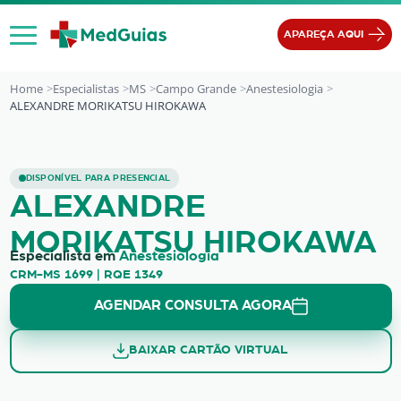
Ir para o conteúdo
APAREÇA AQUI
Home
Especialistas
MS
Campo Grande
Anestesiologia
ALEXANDRE MORIKATSU HIROKAWA
ALEXANDRE MORIKATSU HIROKAWA
DISPONÍVEL PARA PRESENCIAL
ALEXANDRE
MORIKATSU HIROKAWA
Especialista em
Anestesiologia
CRM-MS 1699 | RQE 1349
AGENDAR CONSULTA AGORA
BAIXAR CARTÃO VIRTUAL