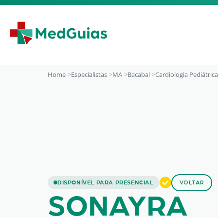
Ir para o conteúdo
Home
Especialistas
MA
Bacabal
Cardiologia Pediátrica
SONAYRA BRUSAC
DISPONÍVEL PARA PRESENCIAL
VOLTAR
SONAYRA