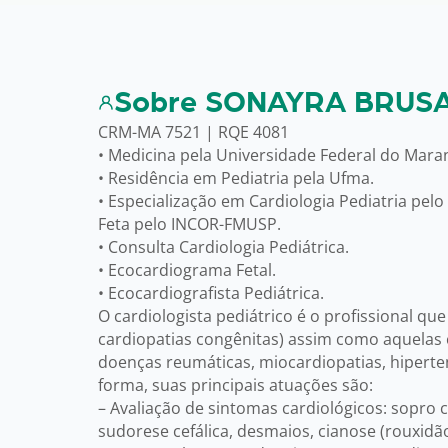
Sobre SONAYRA BRUS
CRM-MA 7521 | RQE 4081
• Medicina pela Universidade Federal do Maran
• Residência em Pediatria pela Ufma.
• Especialização em Cardiologia Pediatria pe
Feta pelo INCOR-FMUSP.
• Consulta Cardiologia Pediátrica.
• Ecocardiograma Fetal.
• Ecocardiografista Pediátrica.
O cardiologista pediátrico é o profissional q
cardiopatias congênitas) assim como aquelas c
doenças reumáticas, miocardiopatias, hiperten
forma, suas principais atuações são:
– Avaliação de sintomas cardiológicos: sopro c
sudorese cefálica, desmaios, cianose (rouxidão