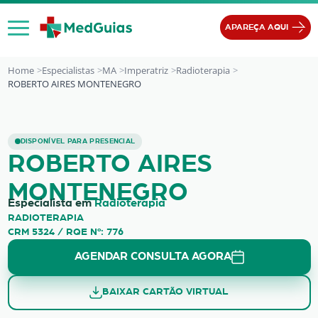
Ir para o conteúdo
APAREÇA AQUI
Home
Especialistas
MA
Imperatriz
Radioterapia
ROBERTO AIRES MONTENEGRO
ROBERTO AIRES MONTENEGRO
DISPONÍVEL PARA PRESENCIAL
ROBERTO AIRES
MONTENEGRO
Especialista em
Radioterapia
RADIOTERAPIA
CRM 5324 / RQE Nº: 776
AGENDAR CONSULTA AGORA
BAIXAR CARTÃO VIRTUAL