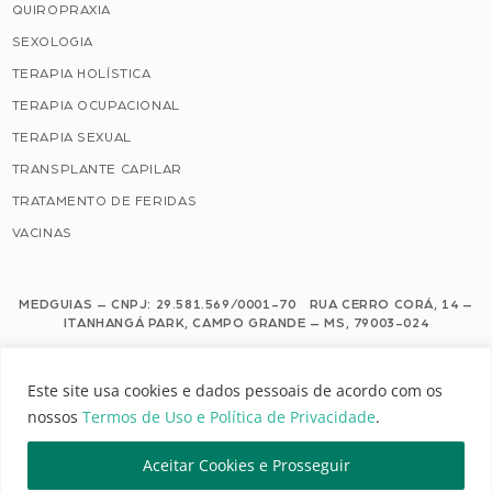
QUIROPRAXIA
SEXOLOGIA
TERAPIA HOLÍSTICA
TERAPIA OCUPACIONAL
TERAPIA SEXUAL
TRANSPLANTE CAPILAR
TRATAMENTO DE FERIDAS
VACINAS
MEDGUIAS – CNPJ: 29.581.569/0001-70 RUA CERRO CORÁ, 14 –
ITANHANGÁ PARK, CAMPO GRANDE – MS, 79003-024
Este site usa cookies e dados pessoais de acordo com os nossos Termos de
Este site usa cookies e dados pessoais de acordo com os
Uso e Política de Privacidade.
nossos
Termos de Uso e Política de Privacidade
.
Configuração de Cookies
Aceitar Cookies e Prosseguir
MEDGUIAS | TODOS OS DIREITOS RESERVADOS