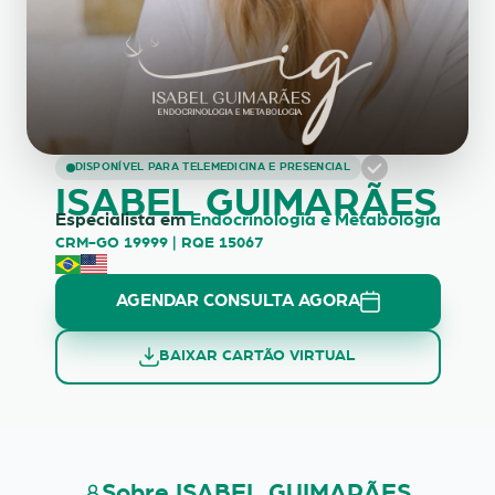
ISABEL GUIMARÃES
DISPONÍVEL PARA TELEMEDICINA E PRESENCIAL
ISABEL GUIMARÃES
Especialista em
Endocrinologia e Metabologia
CRM-GO 19999 | RQE 15067
AGENDAR CONSULTA AGORA
BAIXAR CARTÃO VIRTUAL
Sobre ISABEL GUIMARÃES