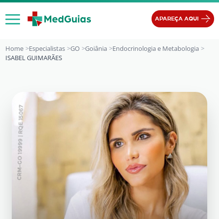
Ir para o conteúdo
APAREÇA AQUI
Home
Especialistas
GO
Goiânia
Endocrinologia e Metabologia
ISABEL GUIMARÃES