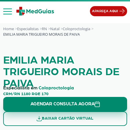
Ir para o conteúdo
APAREÇA AQUI
Home
Especialistas
RN
Natal
Coloproctologia
EMILIA MARIA TRIGUEIRO MORAIS DE PAIVA
EMILIA MARIA TRIGUEIRO MORAIS D
EMILIA MARIA
TRIGUEIRO MORAIS DE
PAIVA
Especialista em
Coloproctologia
CRM/RN 1180 RQE 170
AGENDAR CONSULTA AGORA
BAIXAR CARTÃO VIRTUAL