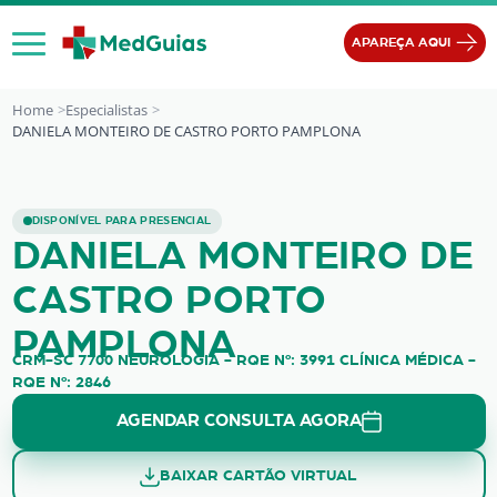
Ir para o conteúdo
APAREÇA AQUI
Home
Especialistas
DANIELA MONTEIRO DE CASTRO PORTO PAMPLONA
DANIELA MONTEIRO DE CASTRO P
DISPONÍVEL PARA PRESENCIAL
DANIELA MONTEIRO DE
CASTRO PORTO
PAMPLONA
CRM-SC 7700 NEUROLOGIA - RQE Nº: 3991 CLÍNICA MÉDICA -
RQE Nº: 2846
AGENDAR CONSULTA AGORA
BAIXAR CARTÃO VIRTUAL