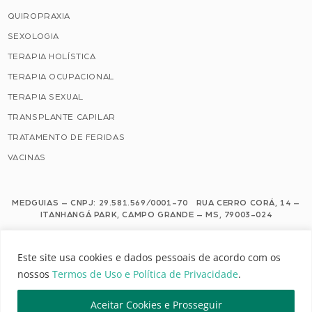
QUIROPRAXIA
SEXOLOGIA
TERAPIA HOLÍSTICA
TERAPIA OCUPACIONAL
TERAPIA SEXUAL
TRANSPLANTE CAPILAR
TRATAMENTO DE FERIDAS
VACINAS
MEDGUIAS – CNPJ: 29.581.569/0001-70 RUA CERRO CORÁ, 14 –
ITANHANGÁ PARK, CAMPO GRANDE – MS, 79003-024
Este site usa cookies e dados pessoais de acordo com os nossos Termos de
Este site usa cookies e dados pessoais de acordo com os
Uso e Política de Privacidade.
nossos
Termos de Uso e Política de Privacidade
.
Configuração de Cookies
Aceitar Cookies e Prosseguir