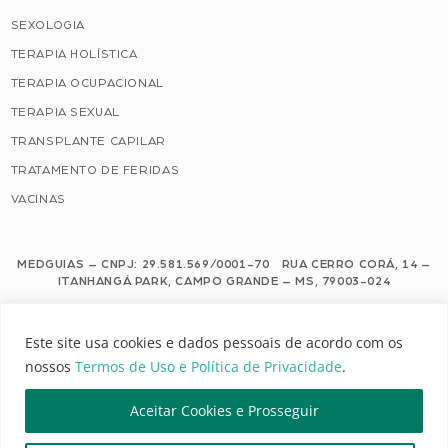
SEXOLOGIA
TERAPIA HOLÍSTICA
TERAPIA OCUPACIONAL
TERAPIA SEXUAL
TRANSPLANTE CAPILAR
TRATAMENTO DE FERIDAS
VACINAS
MEDGUIAS – CNPJ: 29.581.569/0001-70 RUA CERRO CORÁ, 14 –
ITANHANGÁ PARK, CAMPO GRANDE – MS, 79003-024
Este site usa cookies e dados pessoais de acordo com os nossos Termos de
Este site usa cookies e dados pessoais de acordo com os
Uso e Política de Privacidade.
nossos
Termos de Uso e Política de Privacidade
.
Configuração de Cookies
Aceitar Cookies e Prosseguir
MEDGUIAS | TODOS OS DIREITOS RESERVADOS