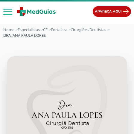
Ir para o conteúdo
APAREÇA AQUI
Home
Especialistas
CE
Fortaleza
Cirurgiões Dentistas
DRA. ANA PAULA LOPES