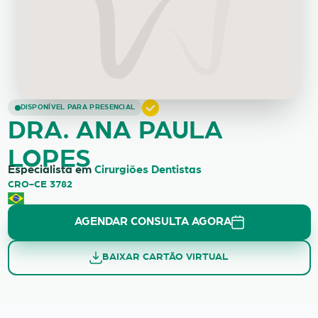
DRA. ANA PAULA LOPES
DISPONÍVEL PARA PRESENCIAL
DRA. ANA PAULA
LOPES
Especialista em
Cirurgiões Dentistas
CRO-CE 3782
AGENDAR CONSULTA AGORA
BAIXAR CARTÃO VIRTUAL