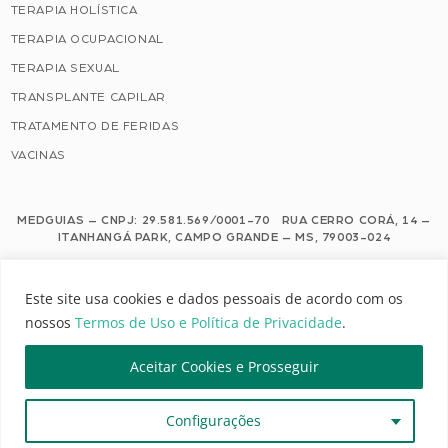
TERAPIA HOLÍSTICA
TERAPIA OCUPACIONAL
TERAPIA SEXUAL
TRANSPLANTE CAPILAR
TRATAMENTO DE FERIDAS
VACINAS
MEDGUIAS – CNPJ: 29.581.569/0001-70 RUA CERRO CORÁ, 14 –
ITANHANGÁ PARK, CAMPO GRANDE – MS, 79003-024
Este site usa cookies e dados pessoais de acordo com os nossos Termos de
Este site usa cookies e dados pessoais de acordo com os
Uso e Política de Privacidade.
nossos
Termos de Uso e Política de Privacidade
.
Configuração de Cookies
Aceitar Cookies e Prosseguir
MEDGUIAS | TODOS OS DIREITOS RESERVADOS
Configurações
DESENVOLVIMENTO: