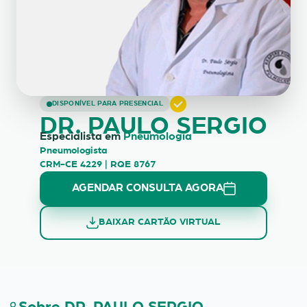
DR. PAULO SERGIO
DISPONÍVEL PARA PRESENCIAL
DR. PAULO SERGIO
Especialista em
Pneumologia
Pneumologista
CRM-CE 4229 | RQE 8767
AGENDAR CONSULTA AGORA
BAIXAR CARTÃO VIRTUAL
Sobre DR. PAULO SERGIO